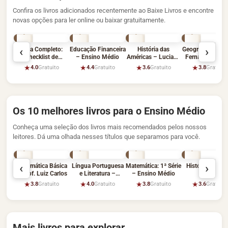
Confira os livros adicionados recentemente ao Baixe Livros e encontre
novas opções para ler online ou baixar gratuitamente.
‹
›
Guia Completo:
Educação Financeira
História das
Geografia Física 
Checklist de
– Ensino Médio
Américas – Luciane
Fernando Morei
Estudos – ENEM
Chaves
★
★
★
★
4.0
Gratuito
4.4
Gratuito
3.6
Gratuito
3.8
Gratuito
2024
Os 10 melhores livros para o Ensino Médio
Conheça uma seleção dos livros mais recomendados pelos nossos
leitores. Dá uma olhada nesses títulos que separamos para você.
‹
›
Matemática Básica
Língua Portuguesa
Matemática: 1ª Série
História – Ensi
– Prof. Luiz Carlos
e Literatura –
– Ensino Médio
Médio
Ensino Médio
★
★
★
★
3.8
Gratuito
4.0
Gratuito
3.8
Gratuito
3.6
Gratuito
Mais livros para explorar