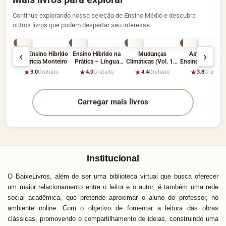
Continue explorando nossa seleção de Ensino Médio e descubra
outros livros que podem despertar seu interesse.
‹
›
Guia Ensino Híbrido
Ensino Híbrido na
Mudanças
Astronomia –
– Patrícia Monteiro
Prática – Língua
Climáticas (Vol. 13)
Ensino Fundame
Portuguesa
– Vários Autores
e Médio
★
★
★
★
3.0
Gratuito
4.0
Gratuito
4.4
Gratuito
3.8
Gratuito
Carregar mais livros
Institucional
O BaixeLivros, além de ser uma biblioteca virtual que busca oferecer
um maior relacionamento entre o leitor e o autor, é também uma rede
social acadêmica, que pretende aproximar o aluno do professor, no
ambiente online. Com o objetivo de fomentar a leitura das obras
clássicas, promovendo o compartilhamento de ideias, construindo uma