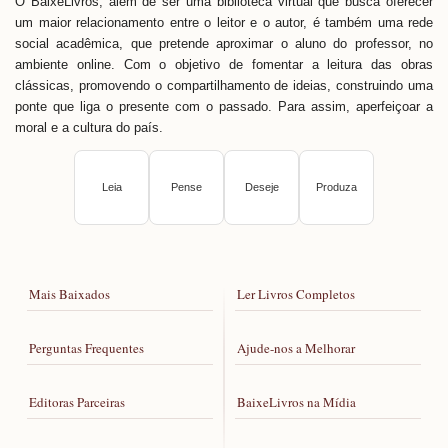
mostram como equilibrar decisões, como agir com
O BaixeLivros, além de ser uma biblioteca virtual que busca oferecer
um maior relacionamento entre o leitor e o autor, é também uma rede
coragem sem ser imprudente e como cultivar
social acadêmica, que pretende aproximar o aluno do professor, no
relações humanas baseadas na justiça e na
ambiente online. Com o objetivo de fomentar a leitura das obras
amizade verdadeira.
clássicas, promovendo o compartilhamento de ideias, construindo uma
ponte que liga o presente com o passado. Para assim, aperfeiçoar a
moral e a cultura do país.
Leia
Pense
Deseje
Produza
Mais Baixados
Ler Livros Completos
Perguntas Frequentes
Ajude-nos a Melhorar
Editoras Parceiras
BaixeLivros na Mídia