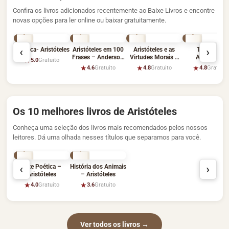
Confira os livros adicionados recentemente ao Baixe Livros e encontre
novas opções para ler online ou baixar gratuitamente.
‹
›
Retórica- Aristóteles
Aristóteles em 100
Aristóteles e as
Tópicos –
Frases – Anderson
Virtudes Morais –
Aristóteles
★
5.0
Gratuito
Abreu
Gabriel Nunes
★
★
★
4.6
Gratuito
4.8
Gratuito
4.8
Gratuito
Os 10 melhores livros de Aristóteles
Conheça uma seleção dos livros mais recomendados pelos nossos
leitores. Dá uma olhada nesses títulos que separamos para você.
‹
›
Arte Poética –
História dos Animais
Aristóteles
– Aristóteles
★
★
4.0
Gratuito
3.6
Gratuito
Ver todos os livros
→