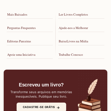
Mais Baixados
Ler Livros Completos
Perguntas Frequentes
Ajude-nos a Melhorar
Editoras Parceiras
BaixeLivros na Mídia
Apoie uma Iniciativa
Trabalhe Conosco
Escreveu um livro?
Transforme seus arquivos em memórias
inesquecíveis. Publique seu livro.
→
CADASTRE-SE GRÁTIS