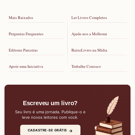
Mais Baixados
Ler Livros Completos
Perguntas Frequentes
Ajude-nos a Melhorar
Editoras Parceiras
BaixeLivros na Mídia
Apoie uma Iniciativa
Trabalhe Conosco
Escreveu um livro?
Seu livro é uma jornada. Publique-o e
leve novos leitores com você.
→
CADASTRE-SE GRÁTIS