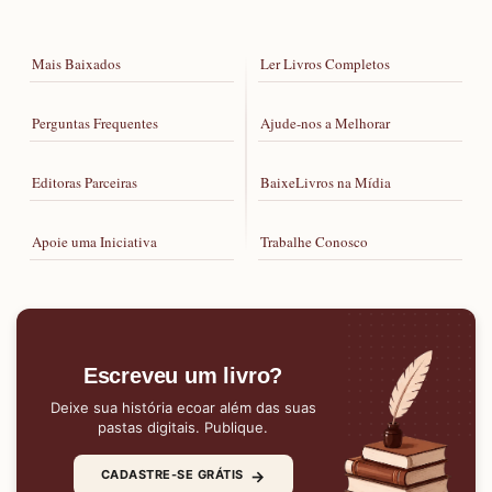
Mais Baixados
Ler Livros Completos
Perguntas Frequentes
Ajude-nos a Melhorar
Editoras Parceiras
BaixeLivros na Mídia
Apoie uma Iniciativa
Trabalhe Conosco
Escreveu um livro?
Deixe sua história ecoar além das suas
pastas digitais. Publique.
→
CADASTRE-SE GRÁTIS