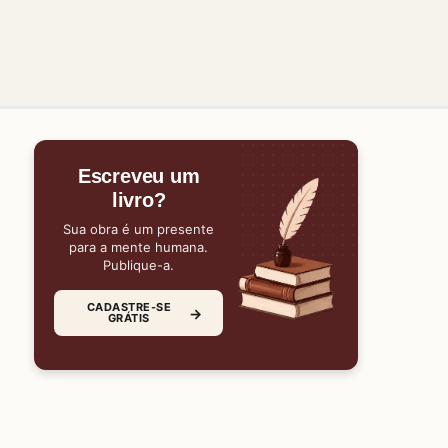
Escreveu um
livro?
Sua obra é um presente
para a mente humana.
Publique-a.
CADASTRE-SE
→
GRÁTIS