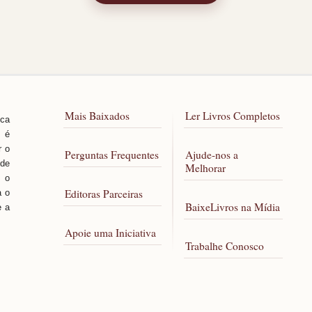
Mais Baixados
Ler Livros Completos
sca
, é
r o
Perguntas Frequentes
Ajude-nos a
 de
Melhorar
 o
Editoras Parceiras
a o
BaixeLivros na Mídia
e a
Apoie uma Iniciativa
Trabalhe Conosco