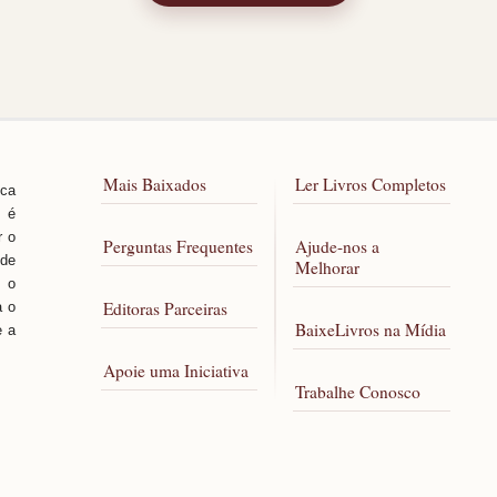
Mais Baixados
Ler Livros Completos
sca
, é
r o
Perguntas Frequentes
Ajude-nos a
 de
Melhorar
 o
Editoras Parceiras
a o
BaixeLivros na Mídia
e a
Apoie uma Iniciativa
Trabalhe Conosco