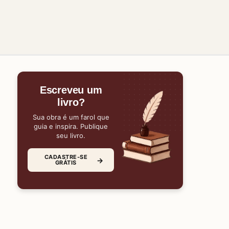
Escreveu um
livro?
Sua obra é um farol que
guia e inspira. Publique
seu livro.
CADASTRE-SE
→
GRÁTIS