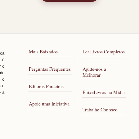
Mais Baixados
Ler Livros Completos
sca
, é
r o
Perguntas Frequentes
Ajude-nos a
 de
Melhorar
 o
Editoras Parceiras
a o
BaixeLivros na Mídia
e a
Apoie uma Iniciativa
Trabalhe Conosco