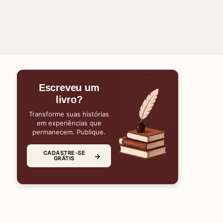
Escreveu um
livro?
Transforme suas histórias
em experiências que
permanecem. Publique.
CADASTRE-SE
→
GRÁTIS