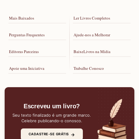
Mais Baixados
Ler Livros Completos
Perguntas Frequentes
Ajude-nos a Melhorar
Editoras Parceiras
BaixeLivros na Mídia
Apoie uma Iniciativa
Trabalhe Conosco
Escreveu um livro?
Seu texto finalizado é um grande marco.
Celebre publicando-o conosco.
→
CADASTRE-SE GRÁTIS