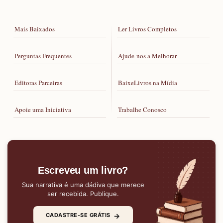
Mais Baixados
Ler Livros Completos
Perguntas Frequentes
Ajude-nos a Melhorar
Editoras Parceiras
BaixeLivros na Mídia
Apoie uma Iniciativa
Trabalhe Conosco
Escreveu um livro?
Sua narrativa é uma dádiva que merece
ser recebida. Publique.
→
CADASTRE-SE GRÁTIS